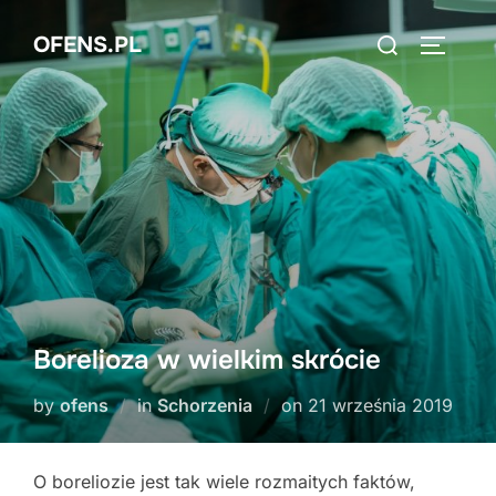
Skip
Search
OFENS.PL
to
TOGGLE
for:
content
Borelioza w wielkim skrócie
Posted
by
ofens
in
Schorzenia
on
21 września 2019
on
O boreliozie jest tak wiele rozmaitych faktów,