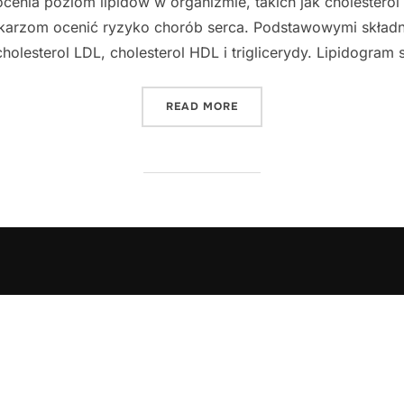
cenia poziom lipidów w organizmie, takich jak cholesterol i 
karzom ocenić ryzyko chorób serca. Podstawowymi składni
cholesterol LDL, cholesterol HDL i triglicerydy. Lipidogram 
"CZYM JEST BADANIE LIP
READ MORE