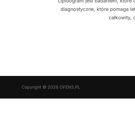
Lipidogram jest badaniem, które o
diagnostyczne, które pomaga le
całkowity, 
Copyright © 2026 OFENS.PL