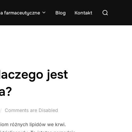
Search
ia farmaceutyczne
Blog
Kontakt
for:
laczego jest
a?
Comments are Disabled
iom różnych lipidów we krwi.