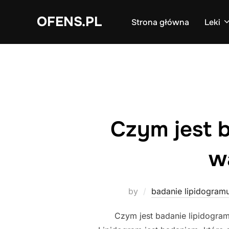
Skip
OFENS.PL
to
Strona główna
Leki
content
Czym jest b
w
by
badanie lipidogram
Czym jest badanie lipidogram