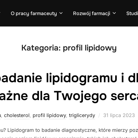
O pracy farmaceuty
Rozwój farmacji
Stud
Kategoria:
profil lipidowy
adanie lipidogramu i d
ażne dla Twojego serc
Posted
u
,
cholesterol
,
profil lipidowy
,
triglicerydy
31 lipca 2023
on
u? Lipidogram to badanie diagnostyczne, które mierzy poz