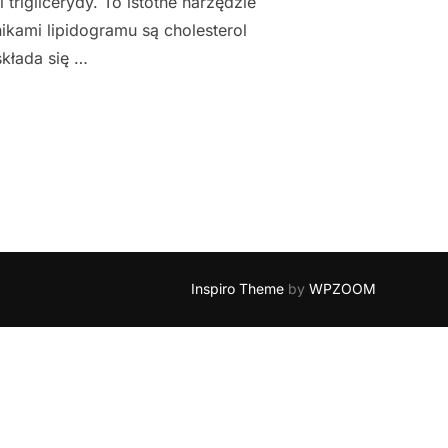
triglicerydy. To istotne narzędzie
kami lipidogramu są cholesterol
składa się …
IDOGRAMU I DLACZEGO JEST WAŻNE DLA TWOJEGO SERCA?"
Inspiro Theme
by
WPZOOM