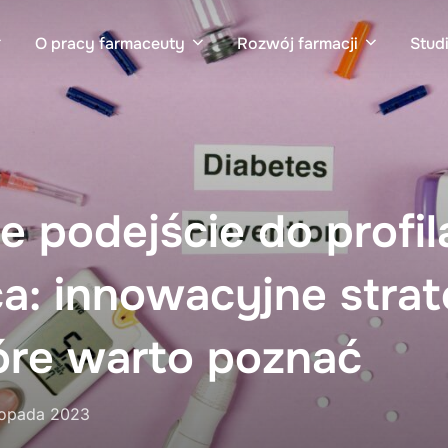
O pracy farmaceuty
Rozwój farmacji
Stud
podejście do profil
a: innowacyjne strate
óre warto poznać
ed
stopada 2023