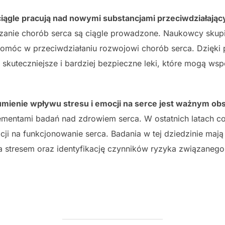
iągle pracują nad nowymi substancjami przeciwdziałają
czanie chorób serca są ciągle prowadzone. Naukowcy skup
omóc w przeciwdziałaniu rozwojowi chorób serca. Dzięki 
z skuteczniejsze i bardziej bezpieczne leki, które mogą wsp
ozumienie wpływu stresu i emocji na serce jest ważnym o
lementami badań nad zdrowiem serca. W ostatnich latach 
cji na funkcjonowanie serca. Badania w tej dziedzinie maj
ia stresem oraz identyfikację czynników ryzyka związaneg