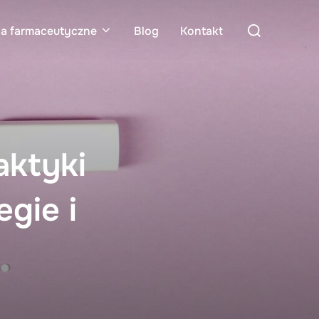
Search
ia farmaceutyczne
Blog
Kontakt
for:
aktyki
gie i