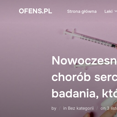
Skip
OFENS.PL
to
Strona główna
Leki
content
Nowoczesne 
chorób serc
badania, kt
Post
by
in Bez kategorii
on
3 li
on