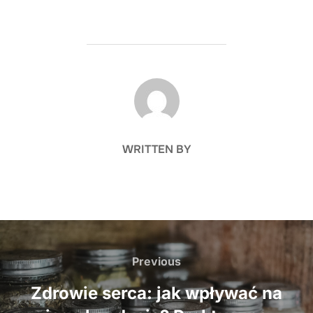
POST AUTHOR
WRITTEN BY
Nawigacja
wpisu
Previous
Previous
Zdrowie serca: jak wpływać na