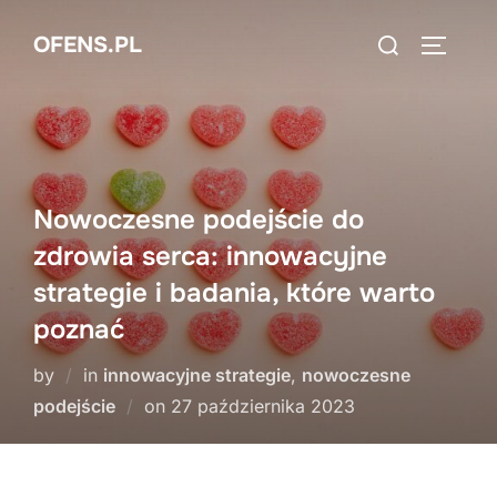
Skip
Search
OFENS.PL
to
TOGGLE
for:
content
Nowoczesne podejście do
zdrowia serca: innowacyjne
strategie i badania, które warto
poznać
by
in
innowacyjne strategie
,
nowoczesne
Posted
podejście
on
27 października 2023
on